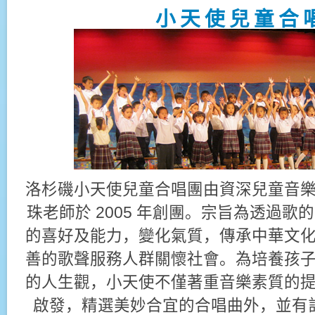
小 天 使 兒 童 合 
洛杉磯小天使兒童合唱團由資深兒童音
珠老師於 2005 年創團。宗旨為透過
的喜好及能力，變化氣質，傳承中華文
善的歌聲服務人群關懷社會。為培養孩
的人生觀，小天使不僅著重音樂素質的
啟發，精選美妙合宜的合唱曲外，並有