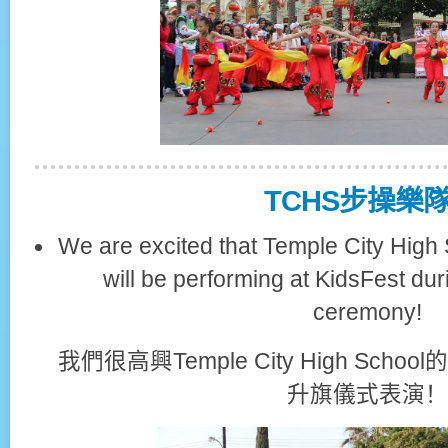
TCHS步操樂
We are excited that Temple City Hig
will be performing at KidsFest duri
ceremony!
我們很高興Temple City High Sc
升旗儀式表演！