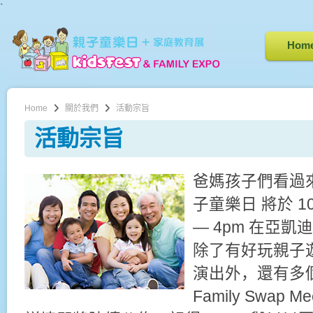
`
Hom
Home
關於我們
活動宗旨
活動宗旨
爸媽孩子們看過來！2
子童樂日 將於 10
— 4pm 在亞
除了有好玩親子
演出外，還有多
Family Swap