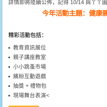
詳情即將陸續公佈，記得 10/14 與丫
今年活動主題：健康
精彩活動包括：
教育資訊展位
親子講座教室
小小跳蚤市場
繽紛互動遊戲
抽獎 + 禮物包
現場舞台表演<