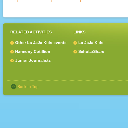
RELATED ACTIVITIES
LINKS
Other La JaJa Kids events
La JaJa Kids
Harmony Cotillion
ScholarShare
Junior Journalists
Back to Top